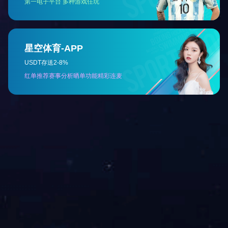
把本文分享给您的朋友：
上一篇：
华体会官方端网站登录入口-华体会(中国) 开展“阅读新
下一篇：
华体会官方端网站登录入口-华体会(中国) 开展“我们的节