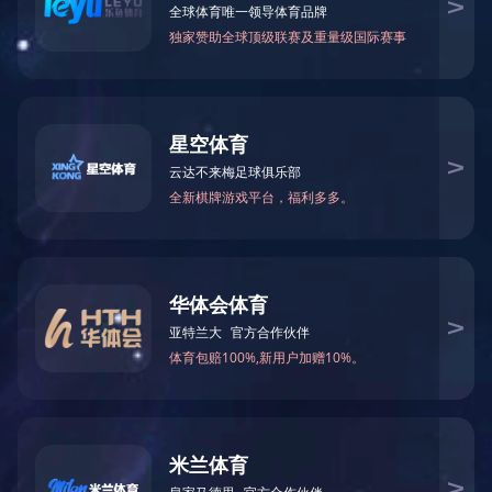
政府要闻
集团新闻
子华体会官方端网站登录入口
华体会官方端网站登录
“五一”假期临近，为深入贯
项检查。在丽水路施工现场，
度、施工流程及人员安全培训

集团新闻

2026-04-30
机关二支部与中建二
2026年4月16日，机关二支
称“二局67高项目支部”）开展
支部”全体党员参加活动。华体
端网站登录入口-华体会(中国)

集团新闻

2026-04-20