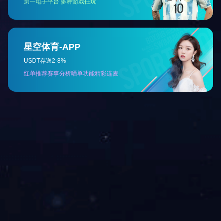

集团新闻

2025-12-25
华体会官方端网站登录
为进一步规范华体会官方端网站
法务审计部组织华体会官方端网
网站登录入口-华体会(中国)
（郑州）律师

集团新闻

2025-12-24
华体会官方端网站登录入口
上一页
1
2
3
4
5
下一页
尾页
···
集团