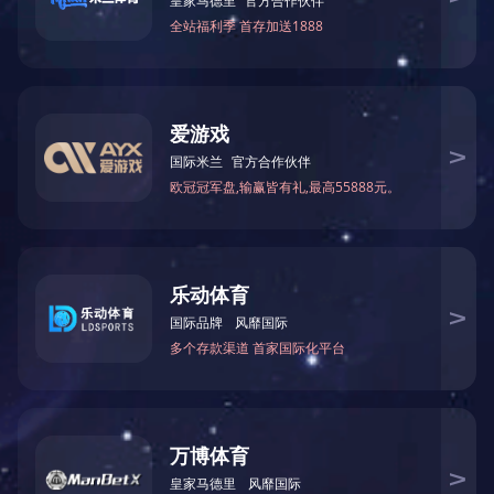
华体会官方端网站登录
3月26日上午，华体会官方端
理王韶亮同志到会指导并作点
首先落实“第一议题”制度，

集团新闻

2026-04-07
3月11日下午，华体会官方端网
召开。产投集团党委委员、副
层党支部书记（负责人）及党

集团新闻

2026-03-12
建投文创｜晤见·李