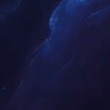
2017年
12月4日顺利完成公司2014年度第一期非公开定
向债务融资工具（14郑州建投PPN001）债券13亿元
的付息兑付工作。
9月20日，公司与河南涌泉资产管理有限公司、
郑州智象企业管理中心（有限合伙）联合发起设立了