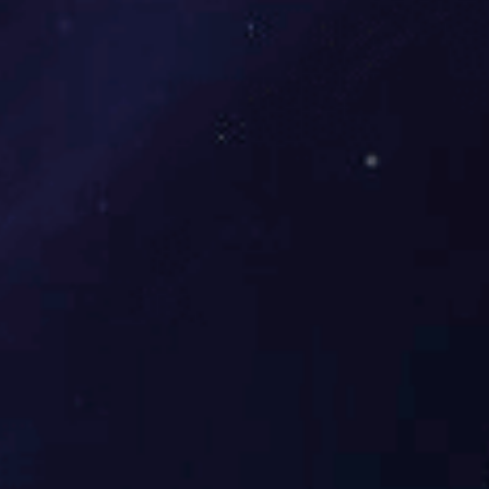
郑州涌智基金管理有限公司，华体会官方端网站登录
入口-华体会(中国) 占40%股份。
7月28日，中诚信国际信用评级有限责任公司将
集团的主体及债项评级由AA调升至AA+，评级展望
为稳定。