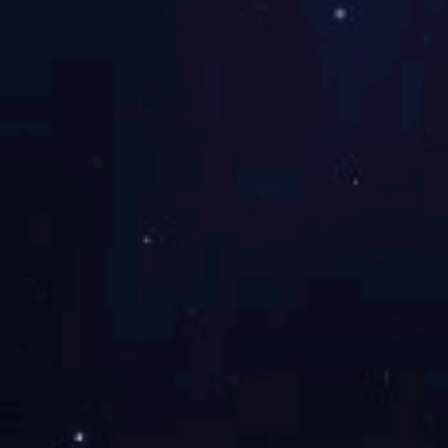
2019年
2019年10月，郑东新区柳林安置区代建项目宗地
二交付使用，宗地二项目建筑面积432,300平方米，
投资182,037万元。郑东新区柳林安置区宗地一宗地
二全部交付使用，总计35栋高层4680套住房，共安置
村民1243户4878人。
10月14日，郑州农村商业银行股份有限公司工商
注册成立，公司以现金形式出资人民币约7亿元，用
于认购郑州农村商业银行股份有限公司1.815亿股股
份，持股比例5.5%。
华体会官方端网站登录入口-华体会(中国) 投资
参与了郑州国家中心城市产业发展基金项目，计划投
资2亿元。