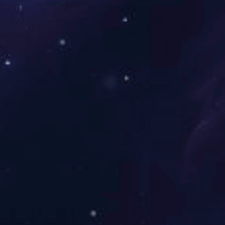
程28个站台全部完工，该项目累计完成投资4.6亿
元。
10月，华体会官方端网站登录入口-华体会(中国)
投资建设的常西湖中央文化区“四个中心”中文博艺术
中心的郑州美术档案史志馆和郑州博物馆新馆开工建
设。
3月31日，江山路拓宽改造工程全面竣工并正式
通车，该项目累计完成投资1.6亿元。
3月16日，华体会官方端网站登录入口-华体会
(中国) 与郑州亚新房地产开发有限公司共同出资成立
郑州紫藤公馆置业有限公司，华体会官方端网站登录
入口-华体会(中国) 占51%股份。
1月，二七区马寨安置区代建项目（一期）实现
居民回迁，该项目实际完成投资10.7亿元，建筑面积
19.8万平方米，共安置村民1318户3747人。