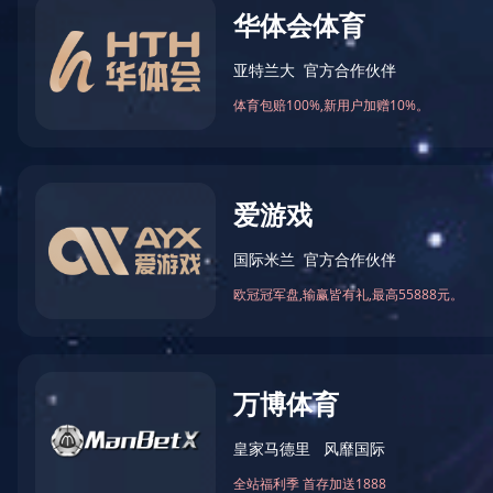
集团简介
组织机构
领导团队
公司荣
2003年
8月，郑州市人民政府以郑政（2003）23号文批
准成立郑州市建设投资总公司。