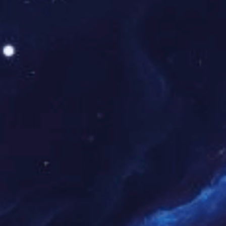
家国有股权划入华体会官方端网站登录入口-华体会
(中国) ，华体会官方端网站登录入口-华体会(中国) 注
册资本和资产规模分别达到19.2亿元和188.8亿元。
8月13日，中诚信国际正式出具了信用评级报
告，评定华体会官方端网站登录入口-华体会(中国)
的主体信用等级为AA，评级展望为稳定。
5月，二七区马寨安置区代建项目（一期）开工
建设，该项目计划投资11亿元，计划建筑面积19.8万
平方米，计划安置村民1318户。