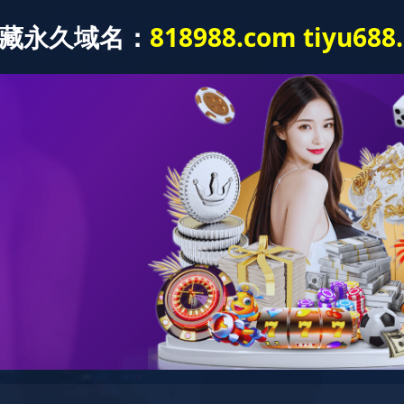
) 网站！
华体会官方
华体会官方
集团概况
业务工作
端网站登录
端网站登录
入口-华体
入口
会(中国)