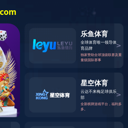
手机版
党的建设
华体会官方
平安建设
人力资源
端网站登录
入口