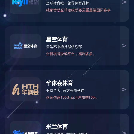
党的建设
机关二支部与中建二局
来源：机关二支部、67高项目部
2026年4月16日，机关二支部联合华体会官方端网
称“二局67高项目支部”）开展联建活动。机关二支部全体
支部”全体党员参加活动。华体会官方端网站登录入口-华