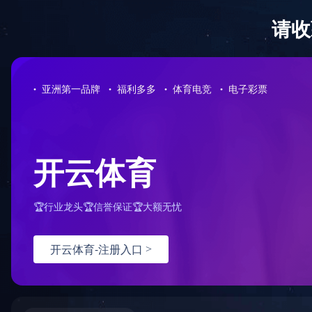
华体会官方端网站登录入口
今天是
欢迎访问华体会官方端网站登录入口-华体会(中国