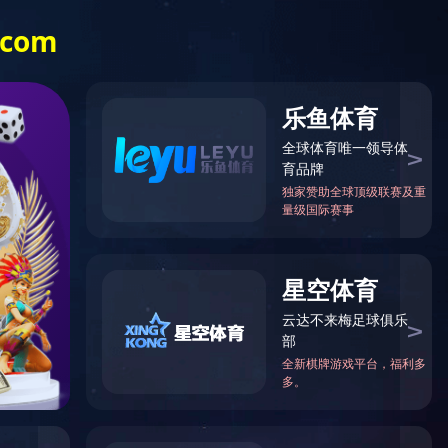
手机版
党的建设
华体会官方
平安建设
人力资源
端网站登录
入口