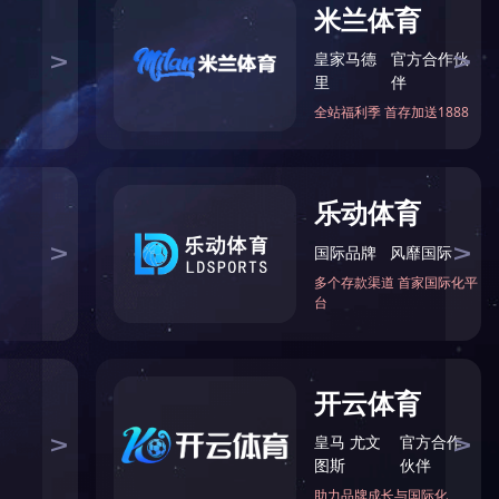
华体会官方端网站登录入口-华体会(中国)
>
子公司