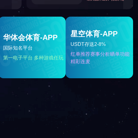
尾页
登
政策法规
国家政策法规
地方政策法规
扫描二维码
关注微信公众号