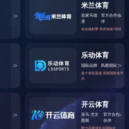
华体会官方端网站登录入口-华体会(中国)
>
子公司
郑州马寨工业园建设开发有限公司共同出资组建
施工及拆迁安置房、经济适用房、商品房等项
质保障、居民舒心、政府放心的安置房及大型
有实力的公司的目标不断迈进。
已取得《马寨镇区合村并城程炉张河安置区
批复》、《关于二七区马寨镇老镇区合村并
批版）的批复》、及二七区规划分局关于