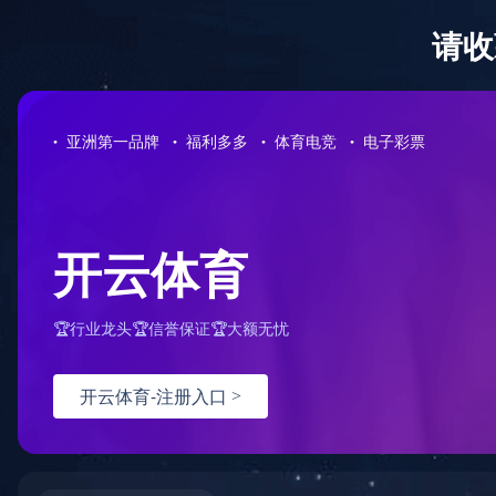
华体会官方端网站登录入口
今天是
欢迎访问华体会官方端网站登录入口-华体会(中国