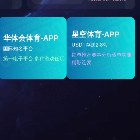
郑州市马寨工业园的建设进度、招商引资计
司把建好该项目当作企业的社会责任。
15日正式开工。
地面积约68.358亩，规划总建筑面积
装修2014年8月完成；2014年底前完成外
收；2015年6月安置开发项目一期全面建成